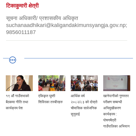
टिकाकुमारी क्षेत्री
सूचना अधिकारी/ प्रशासकीय अधिकृत
suchanaadhikari@kaligandakimunsyangja.gov.np;
9856011187
१९ औं गाउँसभाको
एकिकृत घुम्ती
आर्थिक वर्ष
खानेपानीको गुणस्तर
बैठकमा नीति तथा
शिविरका तस्बीरहरु
२०८२/८३ को दोस्रो
परीक्षण सम्बन्धी
कार्यक्रम पेश
चौमासिक सार्वजनिक
अभिमुखीकरण
सुनुवाई
कार्यक्रम :
पोषणमैत्री
गाउँपालिका अभियान