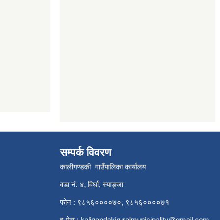
सम्पर्क विवरण
कालीगण्डकी गाउँपालिका कार्यालय
वडा नं. ४, विर्घा, स्याङ्जा
फोन : ९८५६००००७०, ९८५६००००७१
इ-मेल :
kaligandakiruralmunicipality@gmail.com