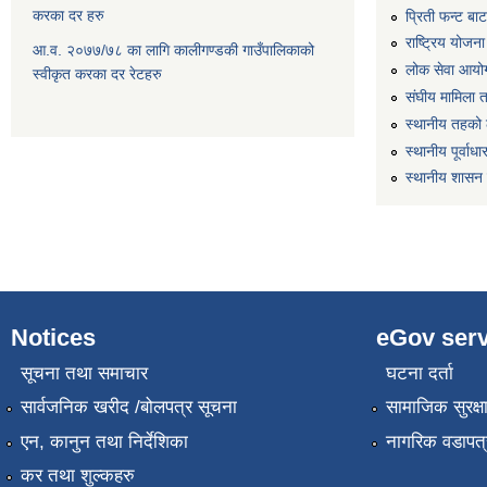
करका दर हरु
प्रिती फन्ट बा
राष्ट्रिय योजन
आ.व. २०७७/७८ का लागि कालीगण्डकी गाउँपालिकाको
लोक सेवा आयो
स्वीकृत करका दर रेटहरु
संघीय मामिला 
स्थानीय तहको 
स्थानीय पूर्वा
स्थानीय शासन 
Notices
eGov serv
सूचना तथा समाचार
घटना दर्ता
सार्वजनिक खरीद /बोलपत्र सूचना
सामाजिक सुरक्ष
एन, कानुन तथा निर्देशिका
नागरिक वडापत्
कर तथा शुल्कहरु