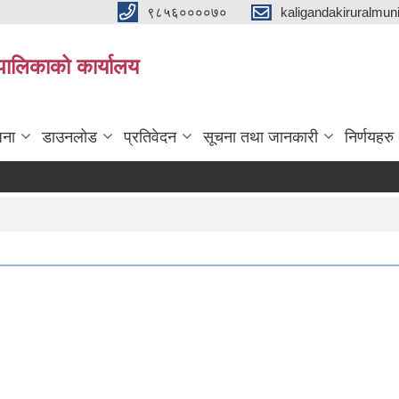
९८५६००००७०
kaligandakiruralmun
यपालिकाको कार्यालय
जना
डाउनलोड
प्रतिवेदन
सूचना तथा जानकारी
निर्णयहरु