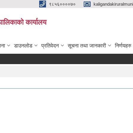
९८५६००००७०
kaligandakiruralmun
यपालिकाको कार्यालय
जना
डाउनलोड
प्रतिवेदन
सूचना तथा जानकारी
निर्णयहरु