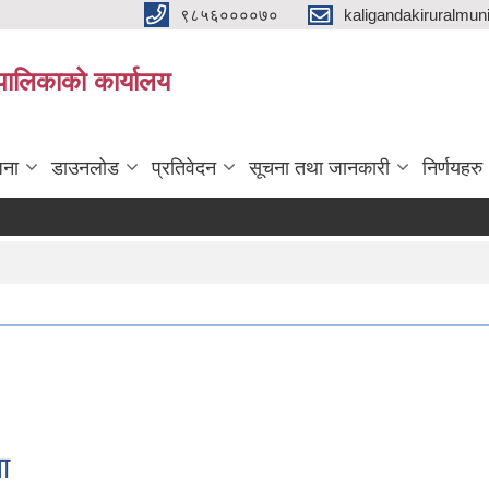
९८५६००००७०
kaligandakiruralmun
यपालिकाको कार्यालय
जना
डाउनलोड
प्रतिवेदन
सूचना तथा जानकारी
निर्णयहरु
ा