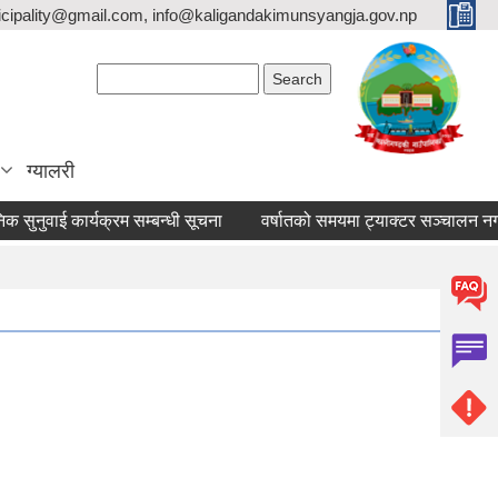
icipality@gmail.com, info@kaligandakimunsyangja.gov.np
Search form
Search
ग्यालरी
ुनुवाई कार्यक्रम सम्बन्धी सूचना
वर्षातको समयमा ट्याक्टर सञ्चालन नगर्ने स