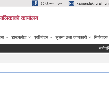
९८५६००००७०
kaligandakiruralmun
यपालिकाको कार्यालय
जना
डाउनलोड
प्रतिवेदन
सूचना तथा जानकारी
निर्णयहरु
सार्वजनिक स