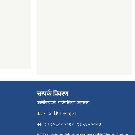
सम्पर्क विवरण
कालीगण्डकी गाउँपालिका कार्यालय
वडा नं. ४, विर्घा, स्याङ्जा
फोन : ९८५६००००७०, ९८५६००००७१
इ-मेल :
kaligandakiruralmunicipality@gmail.com