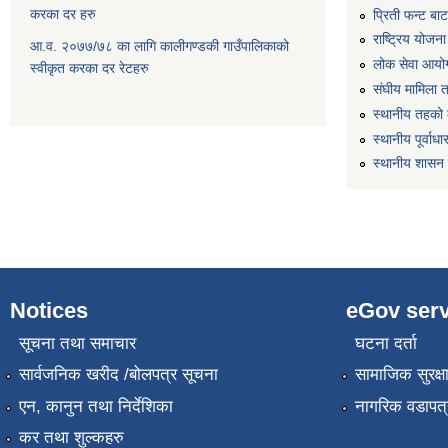
करका दर हरु
प्रिती फन्ट बा
राष्ट्रिय योजन
आ.व. २०७७/७८ का लागि कालीगण्डकी गाउँपालिकाको
लोक सेवा आयो
स्वीकृत करका दर रेटहरु
संघीय मामिला 
स्थानीय तहको 
स्थानीय पूर्वा
स्थानीय शासन 
Notices
eGov serv
सूचना तथा समाचार
घटना दर्ता
सार्वजनिक खरीद /बोलपत्र सूचना
सामाजिक सुरक्ष
एन, कानुन तथा निर्देशिका
नागरिक वडापत्
कर तथा शुल्कहरु